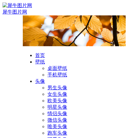
犀牛图片网
首页
壁纸
桌面壁纸
手机壁纸
头像
男生头像
女生头像
欧美头像
明星头像
情侣头像
微信头像
唯美头像
跑车头像