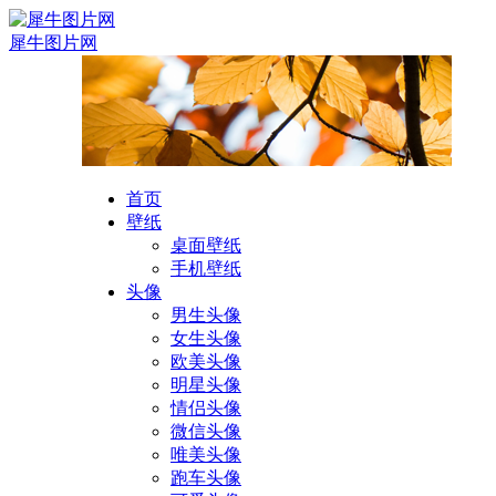
犀牛图片网
首页
壁纸
桌面壁纸
手机壁纸
头像
男生头像
女生头像
欧美头像
明星头像
情侣头像
微信头像
唯美头像
跑车头像