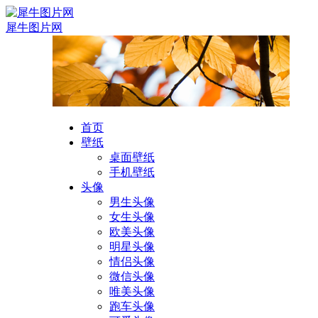
犀牛图片网
首页
壁纸
桌面壁纸
手机壁纸
头像
男生头像
女生头像
欧美头像
明星头像
情侣头像
微信头像
唯美头像
跑车头像