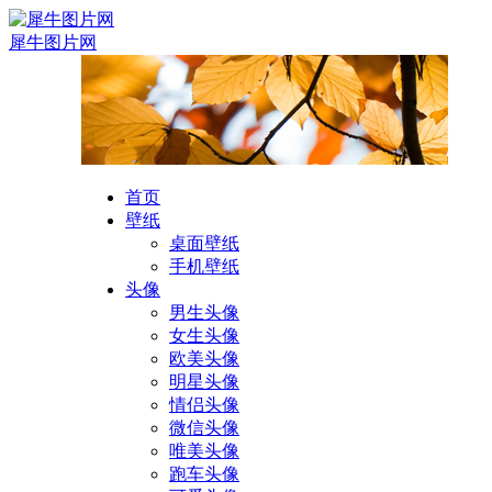
犀牛图片网
首页
壁纸
桌面壁纸
手机壁纸
头像
男生头像
女生头像
欧美头像
明星头像
情侣头像
微信头像
唯美头像
跑车头像