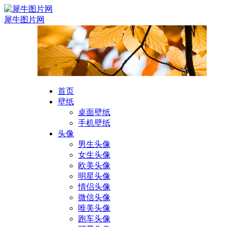
犀牛图片网
首页
壁纸
桌面壁纸
手机壁纸
头像
男生头像
女生头像
欧美头像
明星头像
情侣头像
微信头像
唯美头像
跑车头像