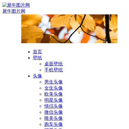
犀牛图片网
首页
壁纸
桌面壁纸
手机壁纸
头像
男生头像
女生头像
欧美头像
明星头像
情侣头像
微信头像
唯美头像
跑车头像