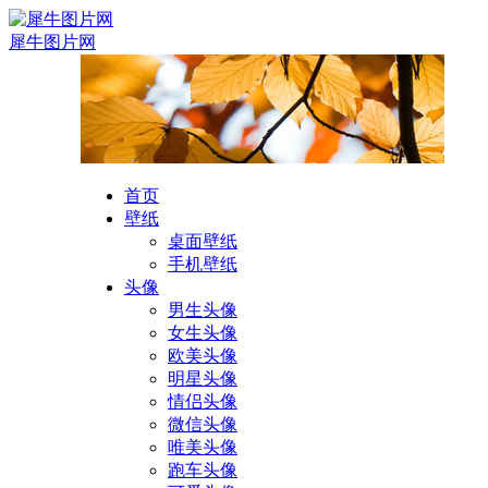
犀牛图片网
首页
壁纸
桌面壁纸
手机壁纸
头像
男生头像
女生头像
欧美头像
明星头像
情侣头像
微信头像
唯美头像
跑车头像