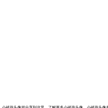
小破孩头像就分享到这里，了解更多小破孩头像、小破孩头像