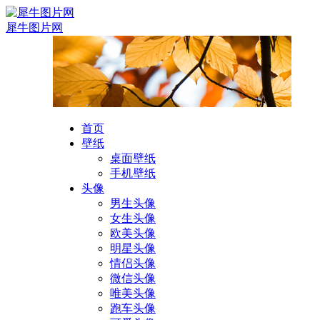
犀牛图片网
首页
壁纸
桌面壁纸
手机壁纸
头像
男生头像
女生头像
欧美头像
明星头像
情侣头像
微信头像
唯美头像
跑车头像