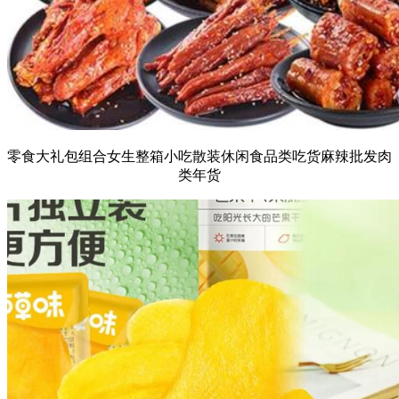
零食大礼包组合女生整箱小吃散装休闲食品类吃货麻辣批发肉
类年货