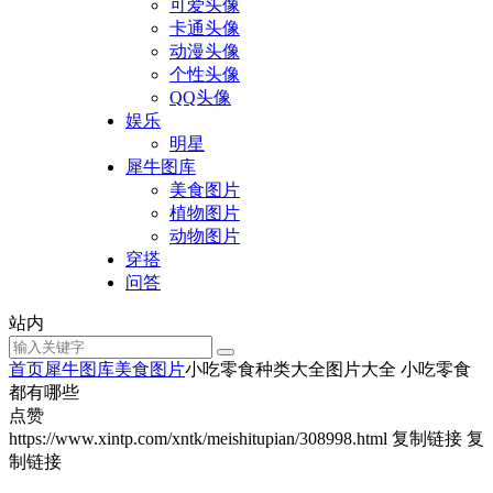
可爱头像
卡通头像
动漫头像
个性头像
QQ头像
娱乐
明星
犀牛图库
美食图片
植物图片
动物图片
穿搭
问答
站内
首页
犀牛图库
美食图片
小吃零食种类大全图片大全 小吃零食
都有哪些
点赞
https://www.xintp.com/xntk/meishitupian/308998.html
复制链接
复
制链接