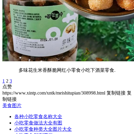
多味花生米香酥脆网红小零食小吃下酒菜零食.
1
2
3
点赞
https://www.xintp.com/xntk/meishitupian/308998.html
复制链接
复
制链接
美食图片
各种小吃零食名称大全
小吃零食做法大全有图
小吃零食种类大全图片大全