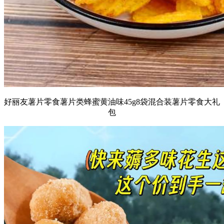
好丽友薯片零食薯片类蜂蜜黄油味45g8袋混合装薯片零食大礼
包