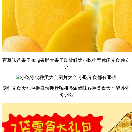
百草味芒果干408g果脯大果干爆款解馋小吃推荐休闲零食独立
小
网红零食大礼包番麻辣鸭脖鸭翅整箱卤味各种美食大全解馋零
食小吃