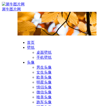
犀牛图片网
首页
壁纸
桌面壁纸
手机壁纸
头像
男生头像
女生头像
欧美头像
明星头像
情侣头像
微信头像
唯美头像
跑车头像