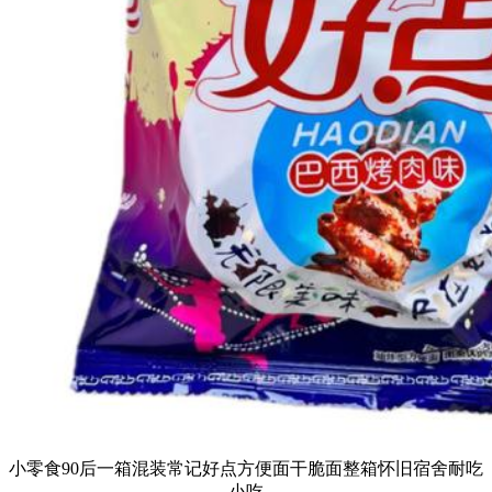
小零食90后一箱混装常记好点方便面干脆面整箱怀旧宿舍耐吃
小吃