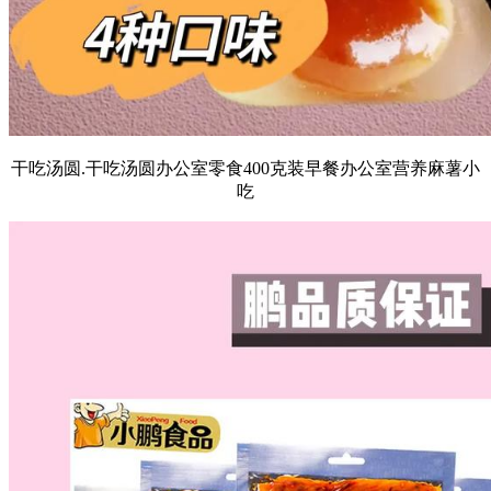
干吃汤圆.干吃汤圆办公室零食400克装早餐办公室营养麻薯小
吃