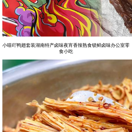
小嘻吖鸭翅套装湖南特产卤味夜宵香辣熟食锁鲜卤味办公室零
食小吃