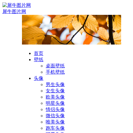
犀牛图片网
首页
壁纸
桌面壁纸
手机壁纸
头像
男生头像
女生头像
欧美头像
明星头像
情侣头像
微信头像
唯美头像
跑车头像