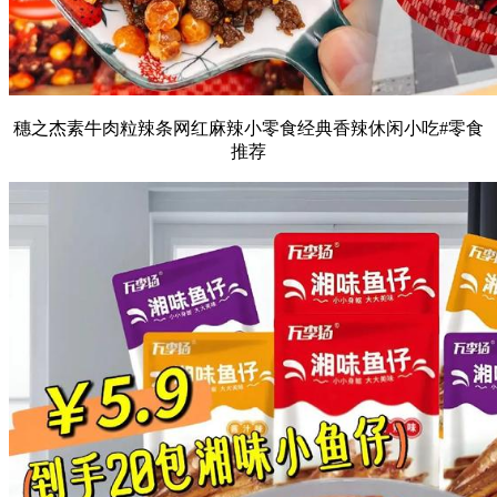
穗之杰素牛肉粒辣条网红麻辣小零食经典香辣休闲小吃#零食
推荐