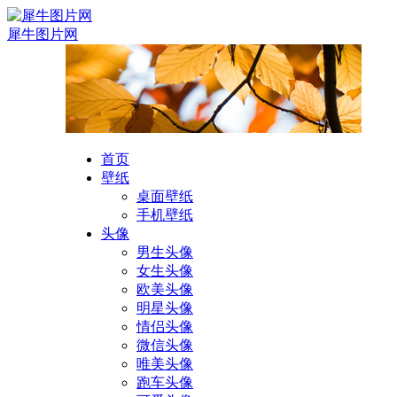
犀牛图片网
首页
壁纸
桌面壁纸
手机壁纸
头像
男生头像
女生头像
欧美头像
明星头像
情侣头像
微信头像
唯美头像
跑车头像