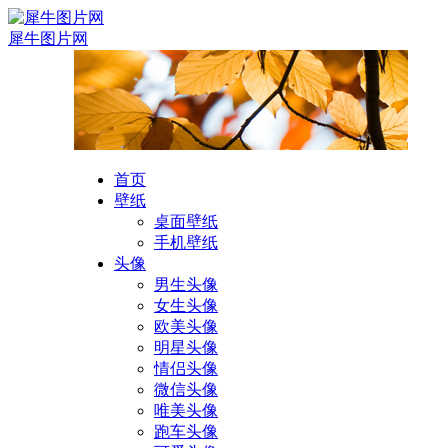
犀牛图片网
首页
壁纸
桌面壁纸
手机壁纸
头像
男生头像
女生头像
欧美头像
明星头像
情侣头像
微信头像
唯美头像
跑车头像