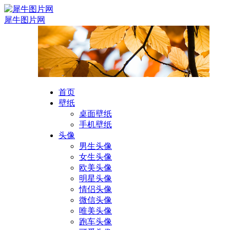
犀牛图片网
首页
壁纸
桌面壁纸
手机壁纸
头像
男生头像
女生头像
欧美头像
明星头像
情侣头像
微信头像
唯美头像
跑车头像