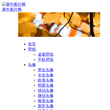
犀牛图片网
首页
壁纸
桌面壁纸
手机壁纸
头像
男生头像
女生头像
欧美头像
明星头像
情侣头像
微信头像
唯美头像
跑车头像