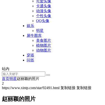
可爱头像
卡通头像
动漫头像
个性头像
QQ头像
娱乐
明星
犀牛图库
美食图片
植物图片
动物图片
穿搭
问答
站内
首页
明星
赵丽颖的照片
2
https://www.xintp.com/star/92491.html
复制链接
复制链接
赵丽颖的照片