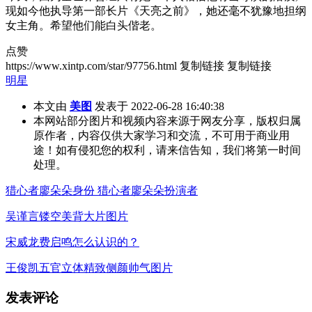
现如今他执导第一部长片《天亮之前》，她还毫不犹豫地担纲
女主角。希望他们能白头偕老。
点赞
https://www.xintp.com/star/97756.html
复制链接
复制链接
明星
本文由
美图
发表于 2022-06-28 16:40:38
本网站部分图片和视频内容来源于网友分享，版权归属
原作者，内容仅供大家学习和交流，不可用于商业用
途！如有侵犯您的权利，请来信告知，我们将第一时间
处理。
猎心者廖朵朵身份 猎心者廖朵朵扮演者
吴谨言镂空美背大片图片
宋威龙费启鸣怎么认识的？
王俊凯五官立体精致侧颜帅气图片
发表评论