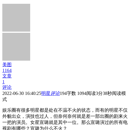
美图
1164
文章
1
评论
2022-06-30 16:40:25
明星
评论
194
字数 1094
阅读3分38秒
阅读模
式
娱乐圈有很多明星都是处在不温不火的状态，而有的明星不仅
外貌出众，演技也过人，但奈何奈何就是差一部出圈的剧来火
一把的演员。女星宣璐就是其中一位。那么宣璐演过的所有电
视剧有哪些？宣璐为什么不火？