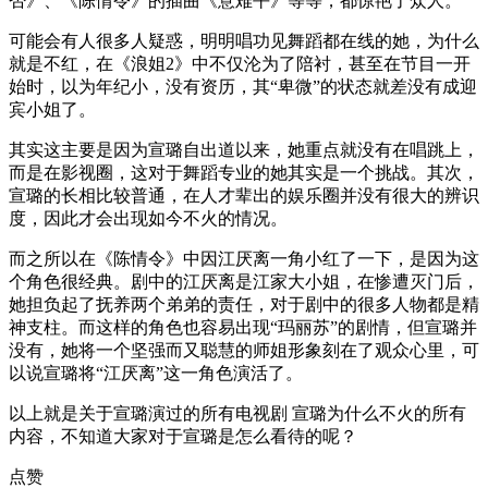
否》、《陈情令》的插曲《意难平》等等，都惊艳了众人。
可能会有人很多人疑惑，明明唱功见舞蹈都在线的她，为什么
就是不红，在《浪姐2》中不仅沦为了陪衬，甚至在节目一开
始时，以为年纪小，没有资历，其“卑微”的状态就差没有成迎
宾小姐了。
其实这主要是因为宣璐自出道以来，她重点就没有在唱跳上，
而是在影视圈，这对于舞蹈专业的她其实是一个挑战。其次，
宣璐的长相比较普通，在人才辈出的娱乐圈并没有很大的辨识
度，因此才会出现如今不火的情况。
而之所以在《陈情令》中因江厌离一角小红了一下，是因为这
个角色很经典。剧中的江厌离是江家大小姐，在惨遭灭门后，
她担负起了抚养两个弟弟的责任，对于剧中的很多人物都是精
神支柱。而这样的角色也容易出现“玛丽苏”的剧情，但宣璐并
没有，她将一个坚强而又聪慧的师姐形象刻在了观众心里，可
以说宣璐将“江厌离”这一角色演活了。
以上就是关于宣璐演过的所有电视剧 宣璐为什么不火的所有
内容，不知道大家对于宣璐是怎么看待的呢？
点赞