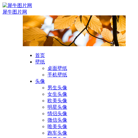
犀牛图片网
首页
壁纸
桌面壁纸
手机壁纸
头像
男生头像
女生头像
欧美头像
明星头像
情侣头像
微信头像
唯美头像
跑车头像