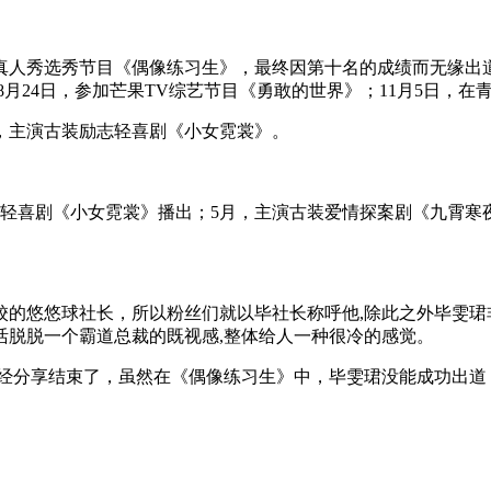
真人秀选秀节目《偶像练习生》，最终因第十名的成绩而无缘出道；
；8月24日，参加芒果TV综艺节目《勇敢的世界》；11月5日，
2月，主演古装励志轻喜剧《小女霓裳》。
励志轻喜剧《小女霓裳》播出；5月，主演古装爱情探案剧《九霄寒
的悠悠球社长，所以粉丝们就以毕社长称呼他,除此之外毕雯珺
活脱脱一个霸道总裁的既视感,整体给人一种很冷的感觉。
已经分享结束了，虽然在《偶像练习生》中，毕雯珺没能成功出道