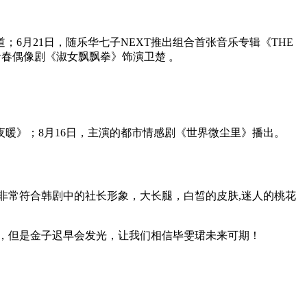
6月21日，随乐华七子NEXT推出组合首张音乐专辑《THE
在青春偶像剧《淑女飘飘拳》饰演卫楚 。
夜暖》；8月16日，主演的都市情感剧《世界微尘里》播出。
非常符合韩剧中的社长形象，大长腿，白皙的皮肤,迷人的桃花
，但是金子迟早会发光，让我们相信毕雯珺未来可期！