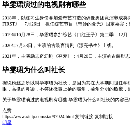
毕雯珺演过的电视剧有哪些
2018年，以练习生身份参加爱奇艺打造的偶像男团竞演养成类
FIRST》；7月26日，担任综艺节目《奇妙的食光》固定嘉宾
2019年10月28日，毕雯珺参加综艺《口红王子》第二季；1
2020年7月23日，主演的古装言情剧《漂亮书生》上线。
2021年，主演励志奇幻剧《夺梦》；4月20日，主演的古装
毕雯珺为什么叫社长
据说粉丝之所以叫毕雯珺为社长，是因为其在大学期间担任学校
眼，高挺的鼻梁，不笑还微微上扬的嘴角，菱角分明的脸庞，
关于毕雯珺演过的电视剧有哪些 毕雯珺为什么叫社长的内容
点赞
https://www.xintp.com/star/97924.html
复制链接
复制链接
明星