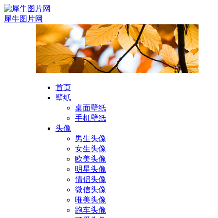
犀牛图片网
首页
壁纸
桌面壁纸
手机壁纸
头像
男生头像
女生头像
欧美头像
明星头像
情侣头像
微信头像
唯美头像
跑车头像