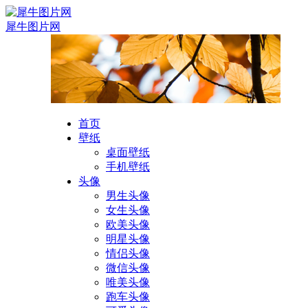
犀牛图片网
首页
壁纸
桌面壁纸
手机壁纸
头像
男生头像
女生头像
欧美头像
明星头像
情侣头像
微信头像
唯美头像
跑车头像