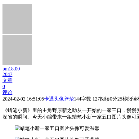
pm18.00
2047
文章
0
评论
2024-02-02 16:51:05
卡通头像
评论
144
字数 127
阅读0分25秒
阅读
《蜡笔小新》里的主角野原新之助从一开始的一家三口，慢慢
深省的瞬间。今天小编带来一组蜡笔小新一家五口图片头像可