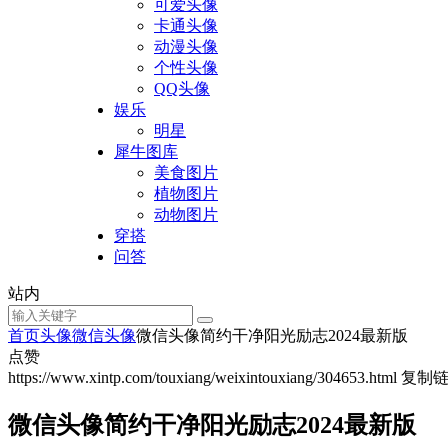
可爱头像
卡通头像
动漫头像
个性头像
QQ头像
娱乐
明星
犀牛图库
美食图片
植物图片
动物图片
穿搭
问答
站内
首页
头像
微信头像
微信头像简约干净阳光励志2024最新版
点赞
https://www.xintp.com/touxiang/weixintouxiang/304653.html
复制
微信头像简约干净阳光励志2024最新版