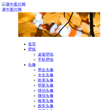
犀牛图片网
首页
壁纸
桌面壁纸
手机壁纸
头像
男生头像
女生头像
欧美头像
明星头像
情侣头像
微信头像
唯美头像
跑车头像