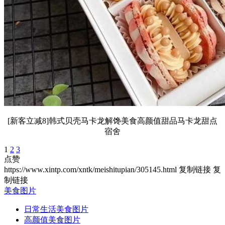
[新客立减8]韩式贝壳马卡龙解馋美食高颜值甜品马卡龙甜点
宿舍
1
2
3
点赞
https://www.xintp.com/xntk/meishitupian/305145.html
复制链接
复
制链接
美食图片
日常生活美食图片
高颜值美食图片