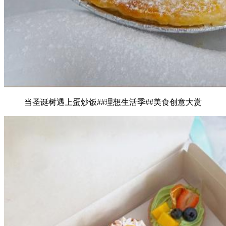
当圣诞树遇上蛋炒饭##理想生活季##美食创意大赏