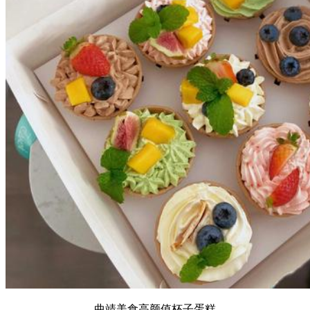
曲靖美食高颜值杯子蛋糕