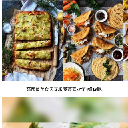
高颜值美食天花板我蕞喜欢第4组你呢