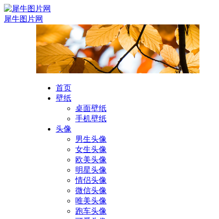
犀牛图片网
首页
壁纸
桌面壁纸
手机壁纸
头像
男生头像
女生头像
欧美头像
明星头像
情侣头像
微信头像
唯美头像
跑车头像