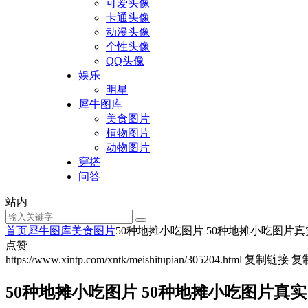
可爱头像
卡通头像
动漫头像
个性头像
QQ头像
娱乐
明星
犀牛图库
美食图片
植物图片
动物图片
穿搭
问答
站内
首页
犀牛图库
美食图片
50种地摊小吃图片 50种地摊小吃图片真
点赞
https://www.xintp.com/xntk/meishitupian/305204.html
复制链接
复
50种地摊小吃图片 50种地摊小吃图片真实