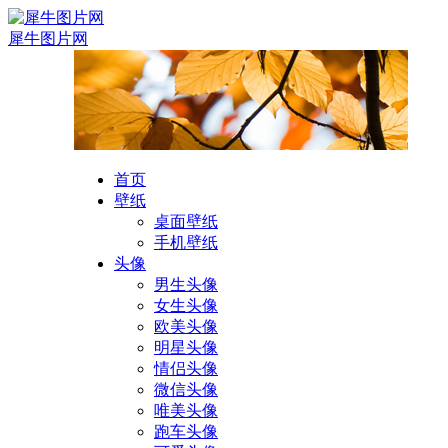
犀牛图片网
首页
壁纸
桌面壁纸
手机壁纸
头像
男生头像
女生头像
欧美头像
明星头像
情侣头像
微信头像
唯美头像
跑车头像