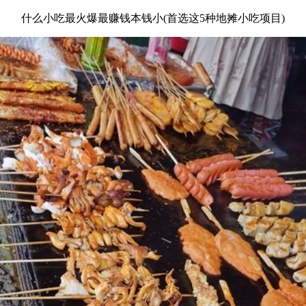
什么小吃最火爆最赚钱本钱小(首选这5种地摊小吃项目)