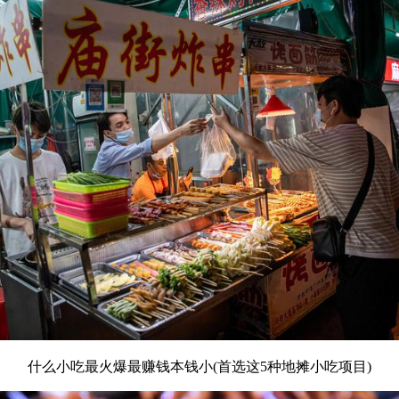
什么小吃最火爆最赚钱本钱小(首选这5种地摊小吃项目)