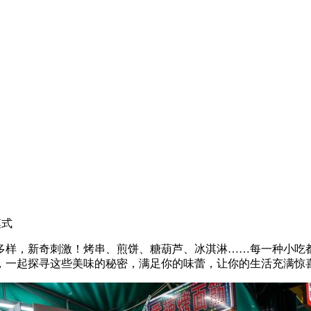
模式
味多样，新奇刺激！烤串、煎饼、糖葫芦、冰淇淋……每一种小吃
，一起探寻这些美味的秘密，满足你的味蕾，让你的生活充满惊