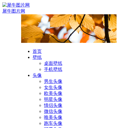
犀牛图片网
首页
壁纸
桌面壁纸
手机壁纸
头像
男生头像
女生头像
欧美头像
明星头像
情侣头像
微信头像
唯美头像
跑车头像