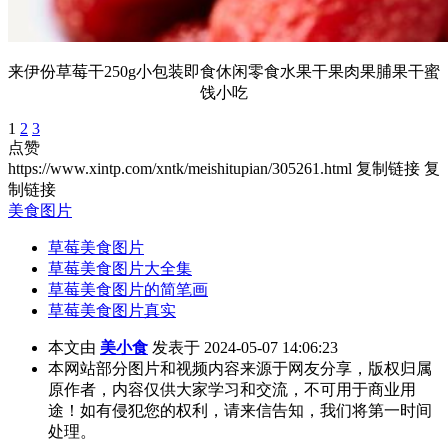
来伊份草莓干250g小包装即食休闲零食水果干果肉果脯果干蜜
饯小吃
1
2
3
点赞
https://www.xintp.com/xntk/meishitupian/305261.html
复制链接
复
制链接
美食图片
草莓美食图片
草莓美食图片大全集
草莓美食图片的简笔画
草莓美食图片真实
本文由
美小食
发表于 2024-05-07 14:06:23
本网站部分图片和视频内容来源于网友分享，版权归属
原作者，内容仅供大家学习和交流，不可用于商业用
途！如有侵犯您的权利，请来信告知，我们将第一时间
处理。