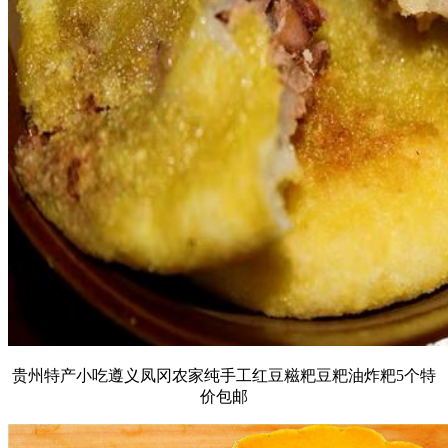
贵州特产小吃遵义凤冈农家纯手工红豆糍粑豆粑油炸粑5个特
价包邮