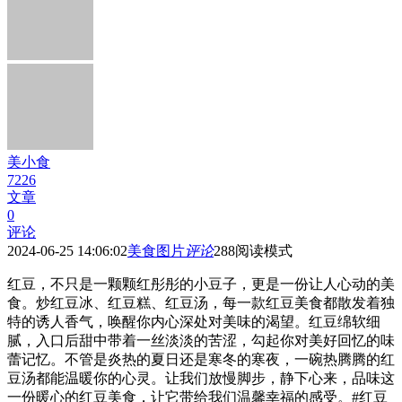
美小食
7226
文章
0
评论
2024-06-25 14:06:02
美食图片
评论
288
阅读模式
红豆，不只是一颗颗红彤彤的小豆子，更是一份让人心动的美
食。炒红豆冰、红豆糕、红豆汤，每一款红豆美食都散发着独
特的诱人香气，唤醒你内心深处对美味的渴望。红豆绵软细
腻，入口后甜中带着一丝淡淡的苦涩，勾起你对美好回忆的味
蕾记忆。不管是炎热的夏日还是寒冬的寒夜，一碗热腾腾的红
豆汤都能温暖你的心灵。让我们放慢脚步，静下心来，品味这
一份暖心的红豆美食，让它带给我们温馨幸福的感受。#红豆