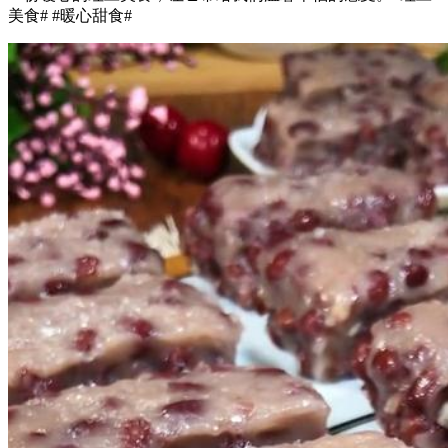
美食# #暖心甜食#