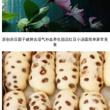
原创赤豆圆子健脾去湿气补血养生甜品红豆小汤圆简单家常美
食