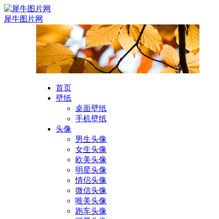
犀牛图片网
首页
壁纸
桌面壁纸
手机壁纸
头像
男生头像
女生头像
欧美头像
明星头像
情侣头像
微信头像
唯美头像
跑车头像