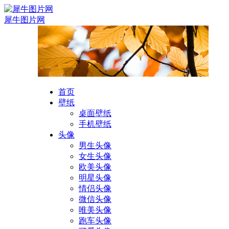
犀牛图片网
首页
壁纸
桌面壁纸
手机壁纸
头像
男生头像
女生头像
欧美头像
明星头像
情侣头像
微信头像
唯美头像
跑车头像