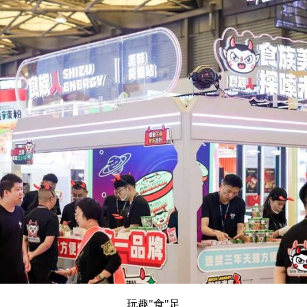
玩趣"食"足