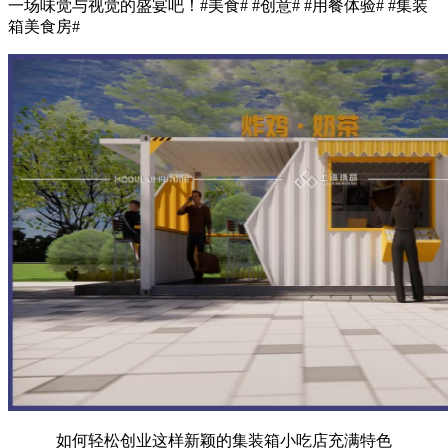
一场味觉与视觉的盛宴吧！#美食# #创意# #用餐体验# #集装
箱美食房#
如何轻松创业这样新颖的集装箱小吃店充满特色