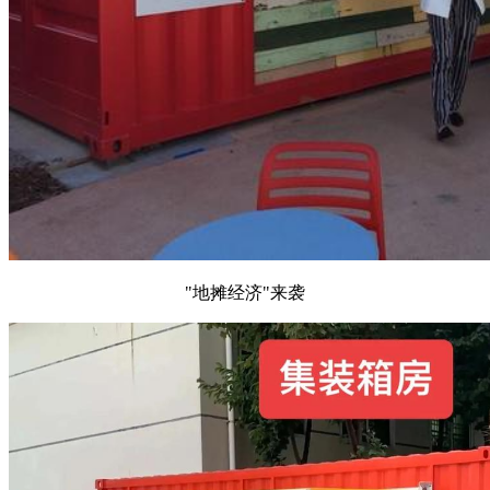
"地摊经济"来袭