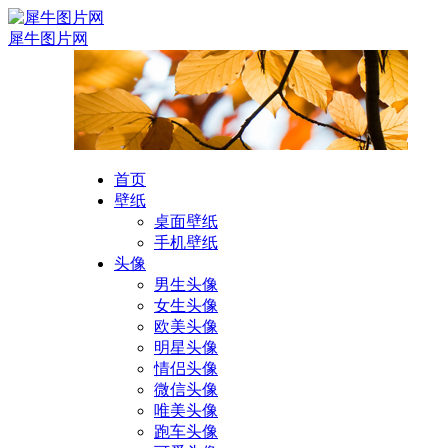
犀牛图片网
首页
壁纸
桌面壁纸
手机壁纸
头像
男生头像
女生头像
欧美头像
明星头像
情侣头像
微信头像
唯美头像
跑车头像