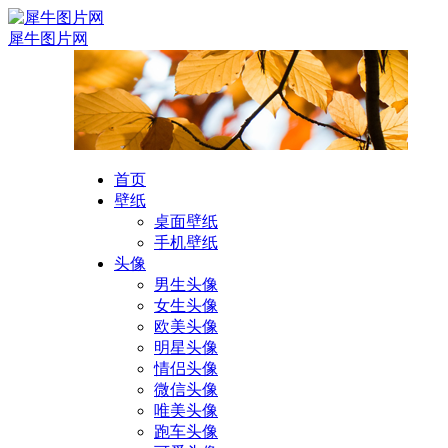
犀牛图片网
首页
壁纸
桌面壁纸
手机壁纸
头像
男生头像
女生头像
欧美头像
明星头像
情侣头像
微信头像
唯美头像
跑车头像