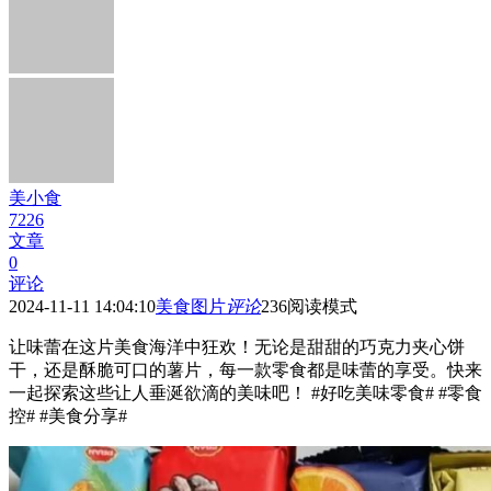
美小食
7226
文章
0
评论
2024-11-11 14:04:10
美食图片
评论
236
阅读模式
让味蕾在这片美食海洋中狂欢！无论是甜甜的巧克力夹心饼
干，还是酥脆可口的薯片，每一款零食都是味蕾的享受。快来
一起探索这些让人垂涎欲滴的美味吧！ #好吃美味零食# #零食
控# #美食分享#