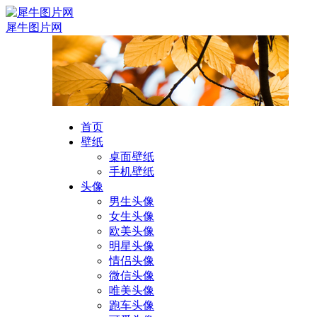
犀牛图片网
首页
壁纸
桌面壁纸
手机壁纸
头像
男生头像
女生头像
欧美头像
明星头像
情侣头像
微信头像
唯美头像
跑车头像