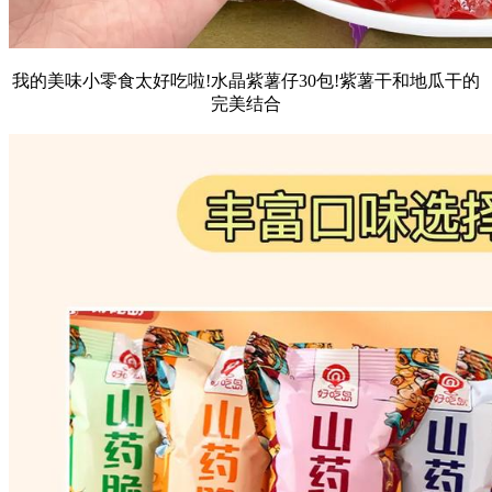
我的美味小零食太好吃啦!水晶紫薯仔30包!紫薯干和地瓜干的
完美结合