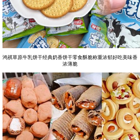
鸿祺草原牛乳饼干经典奶香饼干零食酥脆称重浓郁好吃美味香
浓薄脆