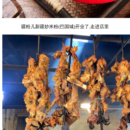
疆粉儿新疆炒米粉(巴国城)开业了.走进店里