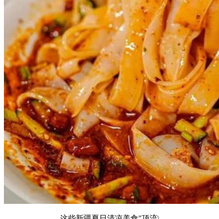
这些新疆夏日清凉美食"顶流\