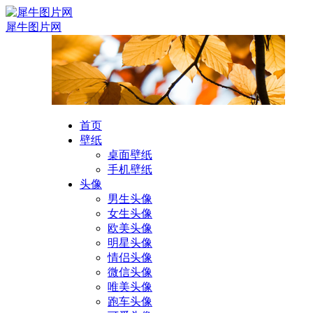
犀牛图片网
首页
壁纸
桌面壁纸
手机壁纸
头像
男生头像
女生头像
欧美头像
明星头像
情侣头像
微信头像
唯美头像
跑车头像