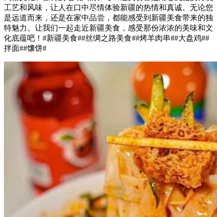
工艺和风味，让人在口中尽情体验新疆的热情和真诚。无论您
是远道而来，还是在家中品尝，都能感受到新疆美食带来的独
特魅力。让我们一起走近新疆美食，感受那份浓浓的美味和文
化底蕴吧！#新疆美食##丝绸之路美食##烤羊肉串##大盘鸡##
拌面##馕饼#