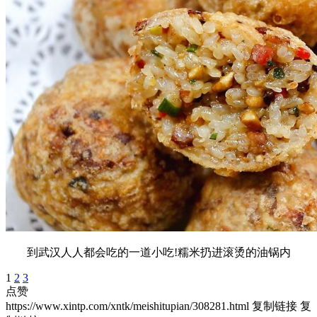
到武汉人人都会吃的一道小吃!糯米扔进滚烫的油锅内
1
2
3
点赞
https://www.xintp.com/xntk/meishitupian/308281.html
复制链接
复