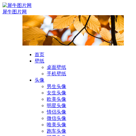
犀牛图片网
首页
壁纸
桌面壁纸
手机壁纸
头像
男生头像
女生头像
欧美头像
明星头像
情侣头像
微信头像
唯美头像
跑车头像