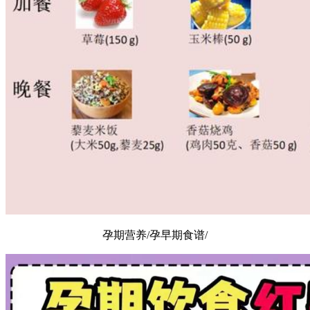
孕期营养/孕早期食谱/