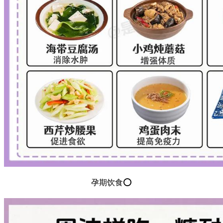
孕期饮食⭕️