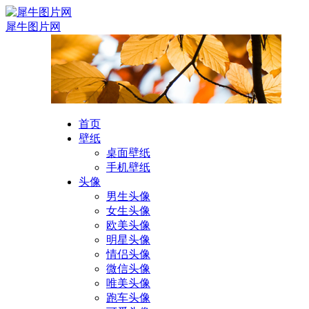
犀牛图片网
首页
壁纸
桌面壁纸
手机壁纸
头像
男生头像
女生头像
欧美头像
明星头像
情侣头像
微信头像
唯美头像
跑车头像