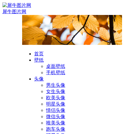
犀牛图片网
首页
壁纸
桌面壁纸
手机壁纸
头像
男生头像
女生头像
欧美头像
明星头像
情侣头像
微信头像
唯美头像
跑车头像