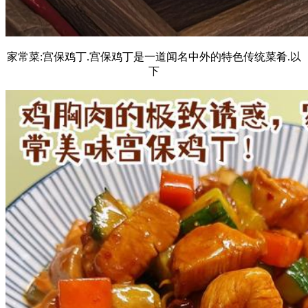
家常菜:宫保鸡丁.宫保鸡丁是一道闻名中外的特色传统菜肴.以
下