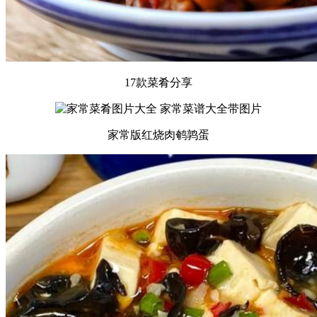
17款菜肴分享
家常版红烧肉鹌鹑蛋