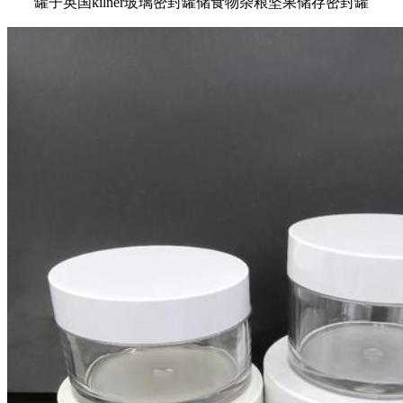
罐子英国kilner玻璃密封罐储食物杂粮坚果储存密封罐