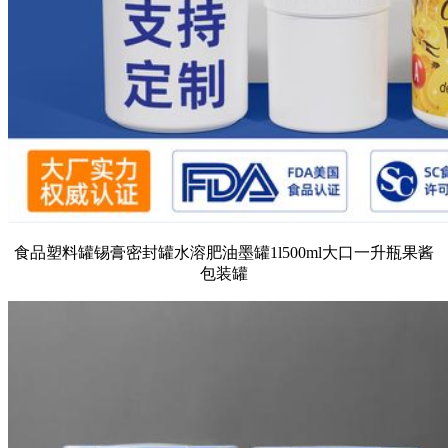
食品塑料罐锡膏密封罐水溶肥油墨罐1l500ml大口一升瓶果酱
包装罐