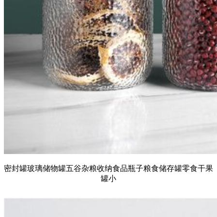
密封罐玻璃储物罐五谷杂粮收纳食品瓶子粮食储存罐零食干果
罐小