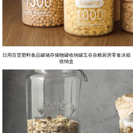
日用百货塑料食品罐储存储物罐收纳罐五谷杂粮厨房零食冰箱
收纳盒