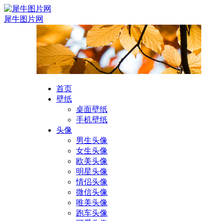
犀牛图片网
首页
壁纸
桌面壁纸
手机壁纸
头像
男生头像
女生头像
欧美头像
明星头像
情侣头像
微信头像
唯美头像
跑车头像