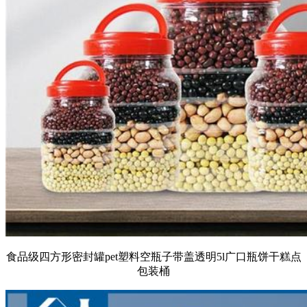
食品级四方形密封罐pet塑料空瓶子带盖透明5l广口瓶饼干糕点
包装桶