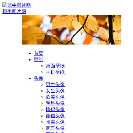
犀牛图片网
首页
壁纸
桌面壁纸
手机壁纸
头像
男生头像
女生头像
欧美头像
明星头像
情侣头像
微信头像
唯美头像
跑车头像