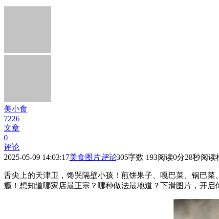
美小食
7226
文章
0
评论
2025-05-09 14:03:17
美食图片
评论
305
字数 193
阅读0分28秒
阅读
舌尖上的天津卫，馋哭隔壁小孩！煎饼果子、嘎巴菜、锅巴菜、
瘾！想知道哪家店最正宗？哪种做法最地道？下滑图片，开启