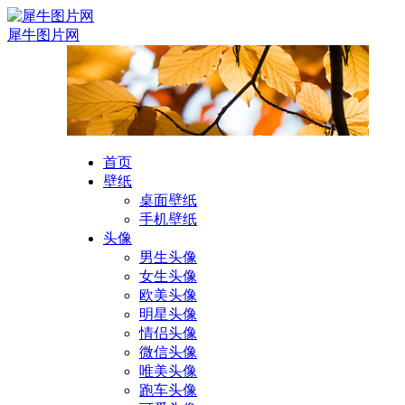
犀牛图片网
首页
壁纸
桌面壁纸
手机壁纸
头像
男生头像
女生头像
欧美头像
明星头像
情侣头像
微信头像
唯美头像
跑车头像