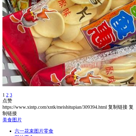
1
2
3
点赞
https://www.xintp.com/xntk/meishitupian/309394.html
复制链接
复
制链接
美食图片
六一花束图片零食