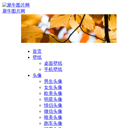
犀牛图片网
首页
壁纸
桌面壁纸
手机壁纸
头像
男生头像
女生头像
欧美头像
明星头像
情侣头像
微信头像
唯美头像
跑车头像