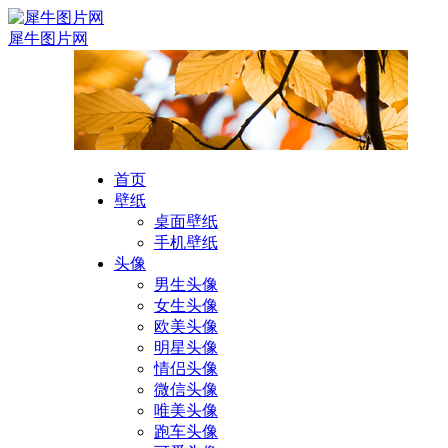
犀牛图片网
首页
壁纸
桌面壁纸
手机壁纸
头像
男生头像
女生头像
欧美头像
明星头像
情侣头像
微信头像
唯美头像
跑车头像