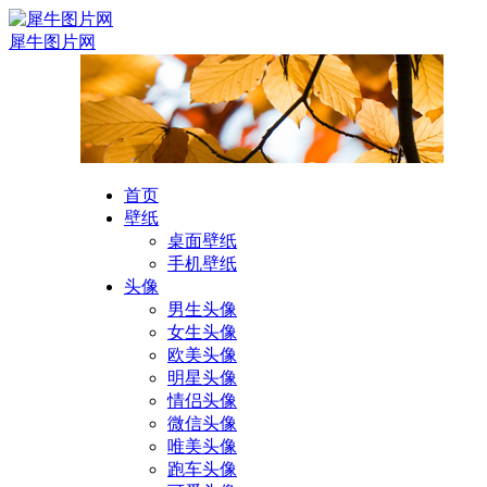
犀牛图片网
首页
壁纸
桌面壁纸
手机壁纸
头像
男生头像
女生头像
欧美头像
明星头像
情侣头像
微信头像
唯美头像
跑车头像