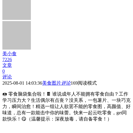
美小食
7226
文章
0
评论
2025-08-01 14:03:36
美食图片
评论
169
阅读模式
🍩 零食脑袋集合啦！🍫 谁说成年人不能拥有零食自由？工作
学习压力大？生活偶尔有点丧？没关系，一包薯片、一块巧克
力，瞬间治愈！精选一组让人欲罢不能的零食图，高颜值、好
味道，总有一款能击中你的味蕾。快来一起云吃零食，get同
款快乐！😋（温馨提示：深夜放毒，请自备零食！）