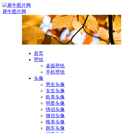
犀牛图片网
首页
壁纸
桌面壁纸
手机壁纸
头像
男生头像
女生头像
欧美头像
明星头像
情侣头像
微信头像
唯美头像
跑车头像