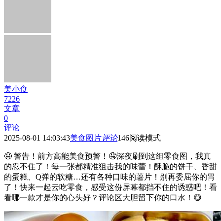
美小食
7226
文章
0
评论
2025-08-01 14:03:43
美食图片
评论
146
阅读模式
🤤 警告！前方高能美食预警！🤤深夜刷到这组零食图，我真
的忍不住了！每一张都精准狙击我的味蕾！酥脆的饼干、香甜
的蛋糕、Q弹的软糖…还有各种口味的薯片！别再委屈你的胃
了！快来一起云吃零食，感受这份屏幕都挡不住的诱惑吧！看
看哪一款才是你的心头好？评论区大胆留下你的口水！😋