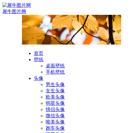
犀牛图片网
首页
壁纸
桌面壁纸
手机壁纸
头像
男生头像
女生头像
欧美头像
明星头像
情侣头像
微信头像
唯美头像
跑车头像