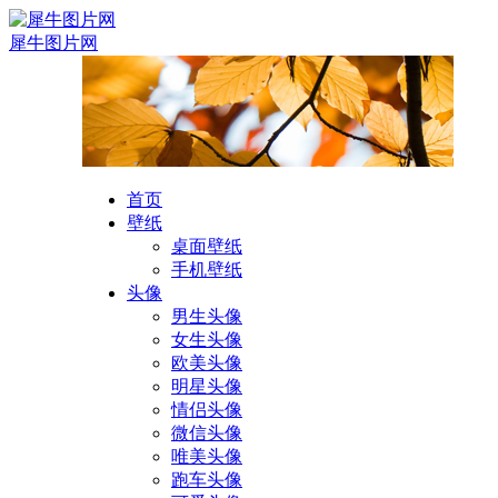
犀牛图片网
首页
壁纸
桌面壁纸
手机壁纸
头像
男生头像
女生头像
欧美头像
明星头像
情侣头像
微信头像
唯美头像
跑车头像