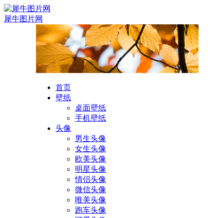
犀牛图片网
首页
壁纸
桌面壁纸
手机壁纸
头像
男生头像
女生头像
欧美头像
明星头像
情侣头像
微信头像
唯美头像
跑车头像