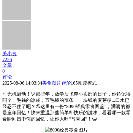
美小食
7226
文章
0
评论
2025-08-06 14:03:34
美食图片
评论
165
阅读模式
时光机启动！🚀那些年，放学后飞奔小卖部的日子，你还记得
吗？一毛钱的冰袋，五毛钱的辣条，一块钱的麦芽糖...口水已
经忍不住了吧？🤤这里有一份“8090经典零食图鉴”，满满的都
是童年回忆！快来重温那些简单却快乐的滋味，看看哪一款零
食瞬间击中你的回忆，让你大呼“爷青回”！🤩