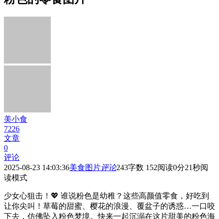
美小食
7226
文章
0
评论
2025-08-23 14:03:36
美食图片
评论
243
字数 152
阅读0分21秒
阅
读模式
少女心狙击！💖 谁说粉色是幼稚？这些高颜值零食，好吃到
让你尖叫！草莓的甜蜜、樱花的浪漫、覆盆子的诱惑…一口咬
下去，仿佛坠入粉色梦境。快来一起沉溺在这片甜美的粉色海