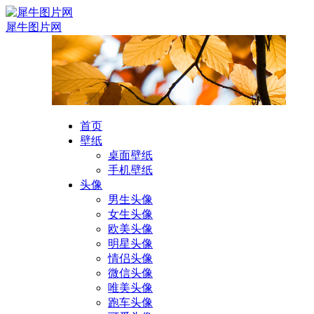
犀牛图片网
首页
壁纸
桌面壁纸
手机壁纸
头像
男生头像
女生头像
欧美头像
明星头像
情侣头像
微信头像
唯美头像
跑车头像