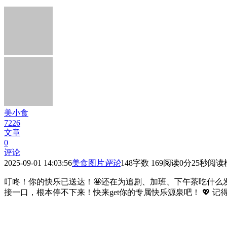
美小食
7226
文章
0
评论
2025-09-01 14:03:56
美食图片
评论
148
字数 169
阅读0分25秒
阅读
叮咚！你的快乐已送达！🤩还在为追剧、加班、下午茶吃什么发
接一口，根本停不下来！快来get你的专属快乐源泉吧！ 💖 记