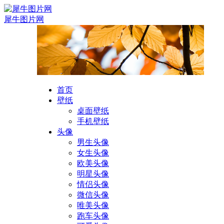
犀牛图片网
首页
壁纸
桌面壁纸
手机壁纸
头像
男生头像
女生头像
欧美头像
明星头像
情侣头像
微信头像
唯美头像
跑车头像