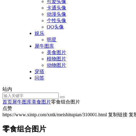
可爱头像
卡通头像
动漫头像
个性头像
QQ头像
娱乐
明星
犀牛图库
美食图片
植物图片
动物图片
穿搭
问答
站内
首页
犀牛图库
美食图片
零食组合图片
点赞
https://www.xintp.com/xntk/meishitupian/310001.html
复制链接
复
零食组合图片