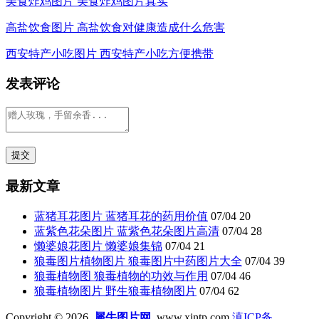
美食炸鸡图片 美食炸鸡图片真实
高盐饮食图片 高盐饮食对健康造成什么危害
西安特产小吃图片 西安特产小吃方便携带
发表评论
最新文章
蓝猪耳花图片 蓝猪耳花的药用价值
07/04
20
蓝紫色花朵图片 蓝紫色花朵图片高清
07/04
28
懒婆娘花图片 懒婆娘集锦
07/04
21
狼毒图片植物图片 狼毒图片中药图片大全
07/04
39
狼毒植物图 狼毒植物的功效与作用
07/04
46
狼毒植物图片 野生狼毒植物图片
07/04
62
Copyright © 2026
犀牛图片网
www.xintp.com
滇ICP备