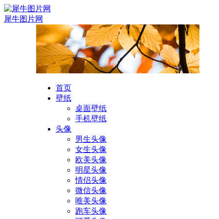
犀牛图片网
首页
壁纸
桌面壁纸
手机壁纸
头像
男生头像
女生头像
欧美头像
明星头像
情侣头像
微信头像
唯美头像
跑车头像