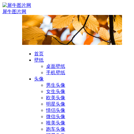
犀牛图片网
首页
壁纸
桌面壁纸
手机壁纸
头像
男生头像
女生头像
欧美头像
明星头像
情侣头像
微信头像
唯美头像
跑车头像