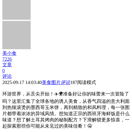
美小食
7226
文章
0
评论
2025-09-17 14:03:40
美食图片
评论
187
阅读模式
环游世界，从舌尖开始！✈️🌍准备好让你的味蕾来一次冒险了
吗？这里汇集了全球各地的诱人美食，从香气四溢的意大利面
到热辣滚烫的墨西哥玉米饼，再到精致的和风料理，每一张图
片都带着浓浓的异域风情。想知道正宗的西班牙海鲜饭是什么
味道？想了解土耳其烤肉的秘制配方？下滑解锁更多惊喜，一
起探索那些你可能从未见过的美味佳肴！🤤