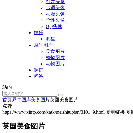
可爱头像
卡通头像
动漫头像
个性头像
QQ头像
娱乐
明星
犀牛图库
美食图片
植物图片
动物图片
穿搭
问答
站内
首页
犀牛图库
美食图片
英国美食图片
点赞
https://www.xintp.com/xntk/meishitupian/310149.html
复制链接
复
英国美食图片