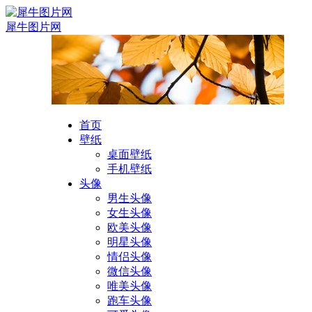
犀牛图片网
首页
壁纸
桌面壁纸
手机壁纸
头像
男生头像
女生头像
欧美头像
明星头像
情侣头像
微信头像
唯美头像
跑车头像