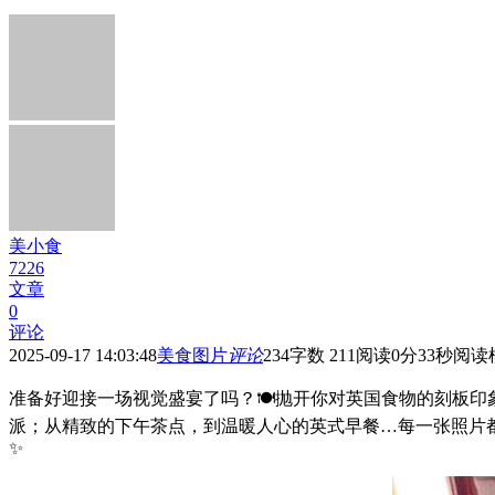
美小食
7226
文章
0
评论
2025-09-17 14:03:48
美食图片
评论
234
字数 211
阅读0分33秒
阅读
准备好迎接一场视觉盛宴了吗？🍽️抛开你对英国食物的刻板
派；从精致的下午茶点，到温暖人心的英式早餐…每一张照片都
✨