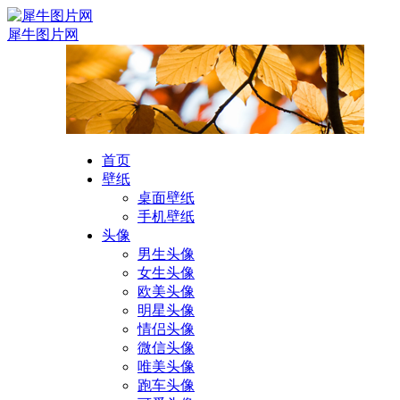
犀牛图片网
首页
壁纸
桌面壁纸
手机壁纸
头像
男生头像
女生头像
欧美头像
明星头像
情侣头像
微信头像
唯美头像
跑车头像