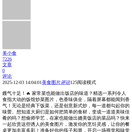
美小食
7226
文章
0
评论
2025-12-03 14:04:01
美食图片
评论
125
阅读模式
鑊气十足！🔥 家常菜也能做出饭店的味道？精选一系列令人
食指大动的饭馆炒菜图片，色香味俱全，隔着屏幕都能闻到香
气！无论是经典下饭菜，还是创意新式炒，每一道都勾起你的
味蕾。想知道大厨们是如何把简单的食材，变成一道道美味佳
肴的吗？想偷师学艺，在家也能做出媲美饭店的菜品吗？快来
一起欣赏这些诱人的美食图片，激发你的烹饪灵感，让你的餐
桌更加丰富多彩！准备好你的筷子和胃，开启一场视觉和味觉