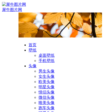
犀牛图片网
首页
壁纸
桌面壁纸
手机壁纸
头像
男生头像
女生头像
欧美头像
明星头像
情侣头像
微信头像
唯美头像
跑车头像