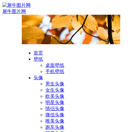
犀牛图片网
首页
壁纸
桌面壁纸
手机壁纸
头像
男生头像
女生头像
欧美头像
明星头像
情侣头像
微信头像
唯美头像
跑车头像