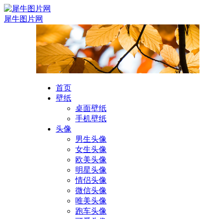
犀牛图片网
首页
壁纸
桌面壁纸
手机壁纸
头像
男生头像
女生头像
欧美头像
明星头像
情侣头像
微信头像
唯美头像
跑车头像